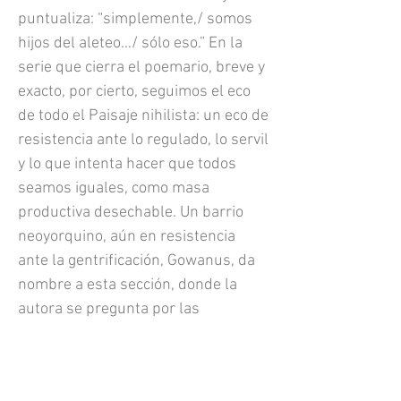
puntualiza: “simplemente,/ somos
hijos del aleteo…/ sólo eso.” En la
serie que cierra el poemario, breve y
exacto, por cierto, seguimos el eco
de todo el Paisaje nihilista: un eco de
resistencia ante lo regulado, lo servil
y lo que intenta hacer que todos
seamos iguales, como masa
productiva desechable. Un barrio
neoyorquino, aún en resistencia
ante la gentrificación, Gowanus, da
nombre a esta sección, donde la
autora se pregunta por las
polifonías entre trenes y ríos, entre
volcanes de cristal y la devastación
del mundo contemporáneo que