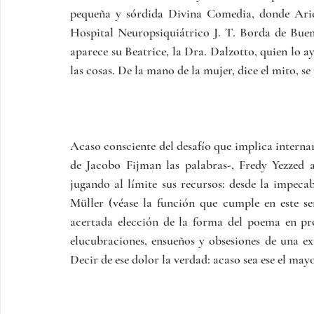
pequeña y sórdida Divina Comedia, donde Ariel 
Hospital Neuropsiquiátrico J. T. Borda de Bueno
aparece su Beatrice, la Dra. Dalzotto, quien lo ay
las cosas. De la mano de la mujer, dice el mito, se 
Acaso consciente del desafío que implica internar
de Jacobo Fijman las palabras-, Fredy Yezzed al
jugando al límite sus recursos: desde la impeca
Müller (véase la función que cumple en este sen
acertada elección de la forma del poema en pro
elucubraciones, ensueños y obsesiones de una ex
Decir de ese dolor la verdad: acaso sea ese el mayo