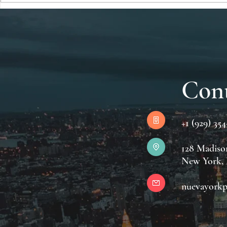
Con
+1 (929) 35
128 Madiso
New York,
nuevayorkp